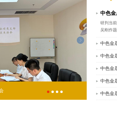
中色金
研判当前
吴刚作题
航集团高
中色金
七一” 系列活动
中色金晟