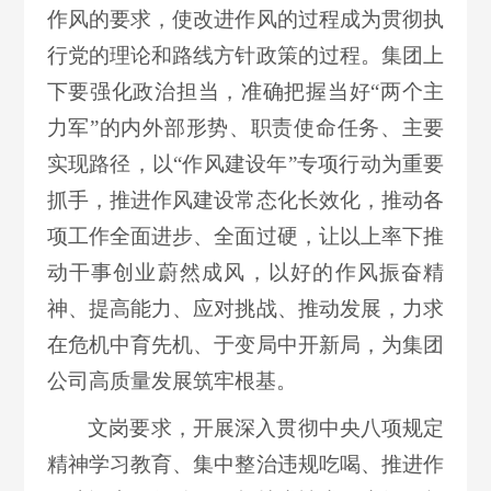
作风的要求，使改进作风的过程成为贯彻执
行党的理论和路线方针政策的过程。集团上
下要强化政治担当，准确把握当好“两个主
力军”的内外部形势、职责使命任务、主要
实现路径，以“作风建设年”专项行动为重要
抓手，推进作风建设常态化长效化，推动各
项工作全面进步、全面过硬，让以上率下推
动干事创业蔚然成风，以好的作风振奋精
神、提高能力、应对挑战、推动发展，力求
在危机中育先机、于变局中开新局，为集团
公司高质量发展筑牢根基。
文岗要求，开展深入贯彻中央八项规定
精神学习教育、集中整治违规吃喝、推进作