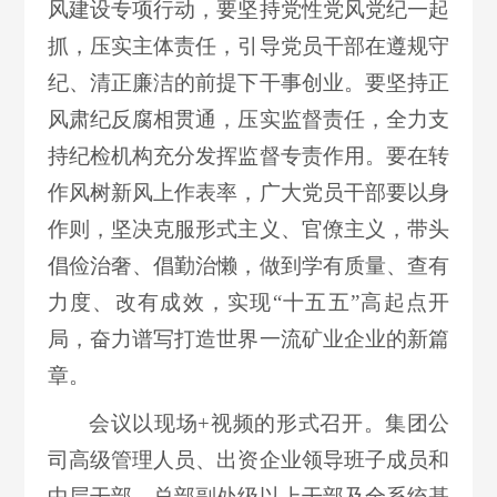
风建设专项行动，要坚持党性党风党纪一起
抓，压实主体责任，引导党员干部在遵规守
纪、清正廉洁的前提下干事创业。要坚持正
风肃纪反腐相贯通，压实监督责任，全力支
持纪检机构充分发挥监督专责作用。要在转
作风树新风上作表率，广大党员干部要以身
作则，坚决克服形式主义、官僚主义，带头
倡俭治奢、倡勤治懒，做到学有质量、查有
力度、改有成效，实现“十五五”高起点开
局，奋力谱写打造世界一流矿业企业的新篇
章。
会议以现场+视频的形式召开。集团公
司高级管理人员、出资企业领导班子成员和
中层干部、总部副处级以上干部及全系统基