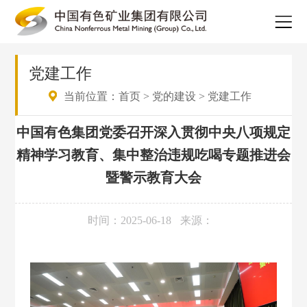
党建工作
当前位置：
首页
>
党的建设
>
党建工作
中国有色集团党委召开深入贯彻中央八项规定
精神学习教育、集中整治违规吃喝专题推进会
暨警示教育大会
时间：2025-06-18
来源：